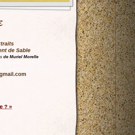
e
traits
ent de Sable
ns
de Muriel Morelle
@gmail.com
e ? »