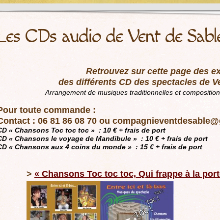
Les CDs audio de Vent de Sabl
–
Retrouvez sur cette page des ex
des différents CD des spectacles de V
Arrangement de musiques traditionnelles et compositio
Pour toute commande :
Contact : 06 81 86 08 70 ou compagnieventdesable
CD « Chansons Toc toc toc » : 10 € + frais de port
CD « Chansons le voyage de Mandibule » : 10 € + frais de port
CD « Chansons aux 4 coins du monde » : 15 € + frais de port
>
« Chansons Toc toc toc, Qui frappe à la port