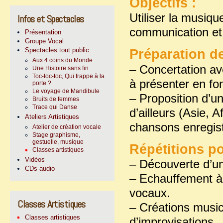
Objectifs :
Utiliser la musi
Infos et Spectacles
communication et de
Présentation
Groupe Vocal
Spectacles tout public
Préparation d
Aux 4 coins du Monde
– Concertation av
Une Histoire sans fin
Toc-toc-toc, Qui frappe à la
à présenter en fon
porte ?
Le voyage de Mandibule
– Proposition d’u
Bruits de femmes
Trace qui Danse
d’ailleurs (Asie, 
Ateliers Artistiques
chansons enregist
Atelier de création vocale
Stage graphisme,
gestuelle, musique
Répétitions po
Classes artistiques
Vidéos
– Découverte d’u
CDs audio
– Echauffement à 
vocaux.
Classes Artistiques
– Créations music
Classes artistiques
d’improvisations.