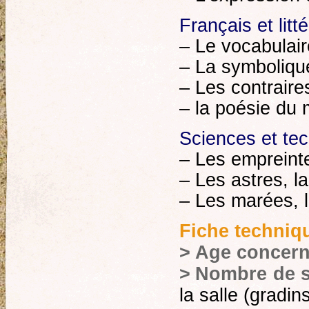
Français et litté
– Le vocabulair
– La symbolique
– Les contraire
– la poésie du m
Sciences et te
– Les empreinte
– Les astres, la
– Les marées, l
Fiche techniqu
>
Age concer
>
Nombre de s
la salle (gradin