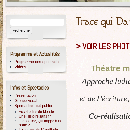
Trace qui Da
–
>
VOIR LES PHO
Programme et Actualités
Programme des spectacles
Théatre m
Vidéos
Approche ludiq
Infos et Spectacles
Présentation
et de l’écriture
Groupe Vocal
Spectacles tout public
Aux 4 coins du Monde
Co-réalisati
Une Histoire sans fin
Toc-toc-toc, Qui frappe à la
porte ?
Le voyage de Mandibule