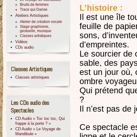
Bruits de femmes
L’histoire :
Trace qui Danse
Il est une île 
Ateliers Artistiques
Atelier de création vocale
feuille de papi
Stage graphisme,
gestuelle, musique
sons, d’invente
Classes artistiques
Vidéos
d’empreintes.
CDs audio
Le sourcier de 
sable, des pays
Classes Artistiques
est un jour où,
Classes artistiques
ombre voyageus
Qui prétend que
?
Les CDs audio des
Il n’est pas de 
Spectacles
CD Audio « Toc toc toc, Qui
frappe à la porte ? »
Ce spectacle est
CD Audio « Le Voyage de
Mandibule »
ligne et le cerc