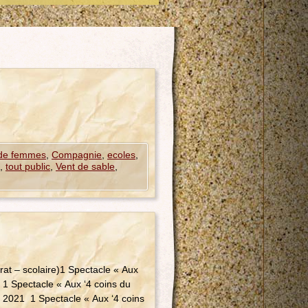
 de femmes
,
Compagnie
,
ecoles
,
,
tout public
,
Vent de sable
,
at – scolaire)1 Spectacle « Aux
 1 Spectacle « Aux ‘4 coins du
et 2021 1 Spectacle « Aux ‘4 coins