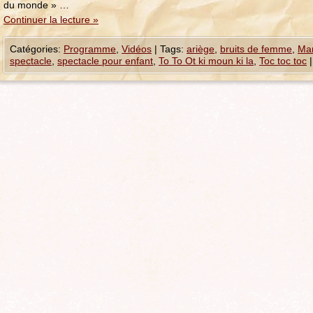
du monde » …
Continuer la lecture
»
Catégories:
Programme
,
Vidéos
|
Tags:
ariège
,
bruits de femme
,
Man
spectacle
,
spectacle pour enfant
,
To To Ot ki moun ki la
,
Toc toc toc
|