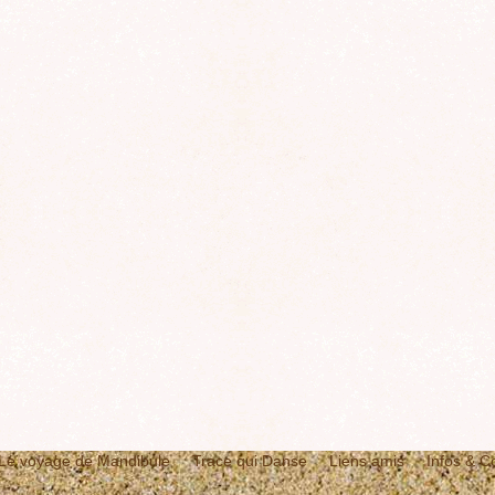
Le voyage de Mandibule
Trace qui Danse
Liens amis
Infos & C