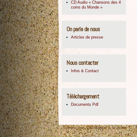
CD Audio « Chansons des 4
coins du Monde »
On parle de nous
Articles de presse
Nous contacter
Infos & Contact
Téléchargement
Documents Pdf
Toc-toc-toc, Qui frappe à la porte ?