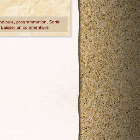
dibule
,
programmation
,
Sortir
,
Laisser un commentaire