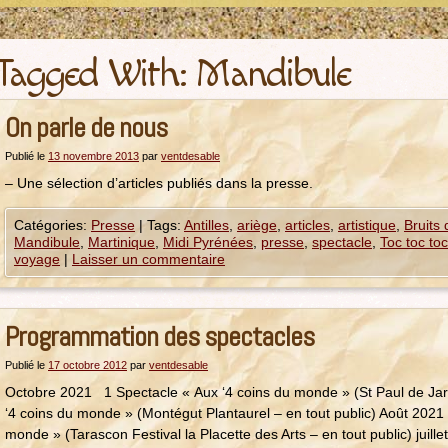
Tagged With:
Mandibule
On parle de nous
Publié le
13 novembre 2013
par
ventdesable
– Une sélection d’articles publiés dans la presse.
Catégories:
Presse
|
Tags:
Antilles
,
ariège
,
articles
,
artistique
,
Bruits
Mandibule
,
Martinique
,
Midi Pyrénées
,
presse
,
spectacle
,
Toc toc toc
voyage
|
Laisser un commentaire
Programmation des spectacles
Publié le
17 octobre 2012
par
ventdesable
Octobre 2021 1 Spectacle « Aux ‘4 coins du monde » (St Paul de Jarr
‘4 coins du monde » (Montégut Plantaurel – en tout public) Août 2021
monde » (Tarascon Festival la Placette des Arts – en tout public) juill